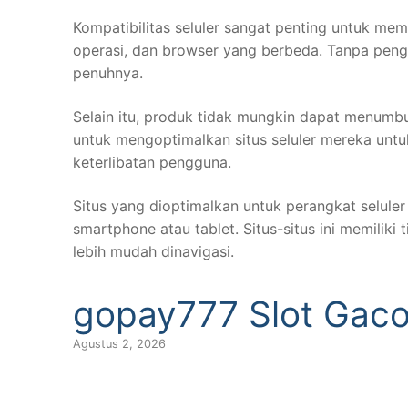
Kompatibilitas seluler sangat penting untuk mem
operasi, dan browser yang berbeda. Tanpa penguj
penuhnya.
Selain itu, produk tidak mungkin dapat menumbu
untuk mengoptimalkan situs seluler mereka unt
keterlibatan pengguna.
Situs yang dioptimalkan untuk perangkat seluler
smartphone atau tablet. Situs-situs ini memiliki
lebih mudah dinavigasi.
gopay777 Slot Gaco
Agustus 2, 2026