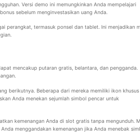
ungguhan. Versi demo ini memungkinkan Anda mempelajari
n bonus sebelum menginvestasikan uang Anda.
ai perangkat, termasuk ponsel dan tablet. Ini menjadikan 
gian.
dapat mencakup putaran gratis, belantara, dan pengganda.
nangan.
ke yang berikutnya. Beberapa dari mereka memiliki ikon khusus
skan Anda menekan sejumlah simbol pencar untuk
atkan kemenangan Anda di slot gratis tanpa mengunduh. 
kan Anda menggandakan kemenangan jika Anda menebak sim