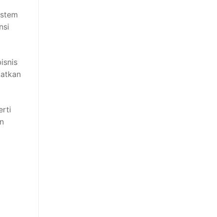
istem
nsi
isnis
katkan
rti
an