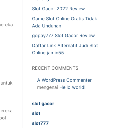
Slot Gacor 2022 Review
Game Slot Online Gratis Tidak
mereka
Ada Unduhan
gopay777 Slot Gacor Review
Daftar Link Alternatif Judi Slot
Online jamin55
RECENT COMMENTS
A WordPress Commenter
 untuk
mengenai
Hello world!
slot gacor
Mereka
slot
bol
slot777