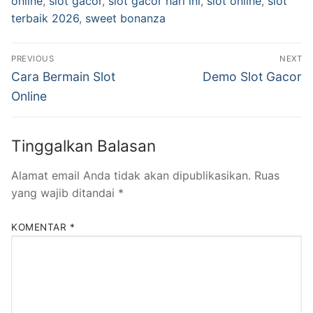
online
,
slot gacor
,
slot gacor hari ini
,
slot online
,
slot
terbaik 2026
,
sweet bonanza
Navigasi
PREVIOUS
NEXT
pos
Previous
Next
Cara Bermain Slot
Demo Slot Gacor
post:
post:
Online
Tinggalkan Balasan
Alamat email Anda tidak akan dipublikasikan.
Ruas
yang wajib ditandai
*
KOMENTAR
*