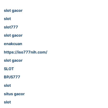
slot gacor
slot
slot777
slot gacor
enakcuan
https://iso777nih.com/
slot gacor
SLOT
BPJS777
slot
situs gacor
slot