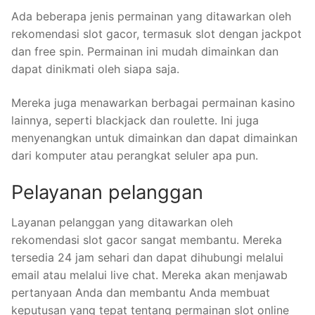
Ada beberapa jenis permainan yang ditawarkan oleh
rekomendasi slot gacor, termasuk slot dengan jackpot
dan free spin. Permainan ini mudah dimainkan dan
dapat dinikmati oleh siapa saja.
Mereka juga menawarkan berbagai permainan kasino
lainnya, seperti blackjack dan roulette. Ini juga
menyenangkan untuk dimainkan dan dapat dimainkan
dari komputer atau perangkat seluler apa pun.
Pelayanan pelanggan
Layanan pelanggan yang ditawarkan oleh
rekomendasi slot gacor sangat membantu. Mereka
tersedia 24 jam sehari dan dapat dihubungi melalui
email atau melalui live chat. Mereka akan menjawab
pertanyaan Anda dan membantu Anda membuat
keputusan yang tepat tentang permainan slot online