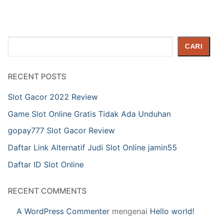
Cari
CARI
RECENT POSTS
Slot Gacor 2022 Review
Game Slot Online Gratis Tidak Ada Unduhan
gopay777 Slot Gacor Review
Daftar Link Alternatif Judi Slot Online jamin55
Daftar ID Slot Online
RECENT COMMENTS
A WordPress Commenter
mengenai
Hello world!