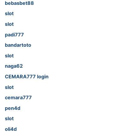
bebasbet88
slot
slot
padi777
bandartoto
slot
naga62
CEMARA777 login
slot
cemara777
pen4d
slot
oli4d