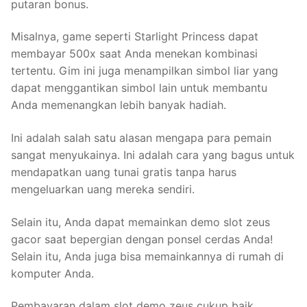
putaran bonus.
Misalnya, game seperti Starlight Princess dapat
membayar 500x saat Anda menekan kombinasi
tertentu. Gim ini juga menampilkan simbol liar yang
dapat menggantikan simbol lain untuk membantu
Anda memenangkan lebih banyak hadiah.
Ini adalah salah satu alasan mengapa para pemain
sangat menyukainya. Ini adalah cara yang bagus untuk
mendapatkan uang tunai gratis tanpa harus
mengeluarkan uang mereka sendiri.
Selain itu, Anda dapat memainkan demo slot zeus
gacor saat bepergian dengan ponsel cerdas Anda!
Selain itu, Anda juga bisa memainkannya di rumah di
komputer Anda.
Pembayaran dalam slot demo zeus cukup baik,