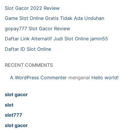
Slot Gacor 2022 Review
Game Slot Online Gratis Tidak Ada Unduhan
gopay777 Slot Gacor Review
Daftar Link Alternatif Judi Slot Online jamin55
Daftar ID Slot Online
RECENT COMMENTS
A WordPress Commenter
mengenai
Hello world!
slot gacor
slot
slot777
slot gacor