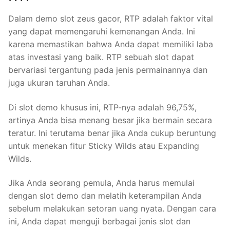
Dalam demo slot zeus gacor, RTP adalah faktor vital
yang dapat memengaruhi kemenangan Anda. Ini
karena memastikan bahwa Anda dapat memiliki laba
atas investasi yang baik. RTP sebuah slot dapat
bervariasi tergantung pada jenis permainannya dan
juga ukuran taruhan Anda.
Di slot demo khusus ini, RTP-nya adalah 96,75%,
artinya Anda bisa menang besar jika bermain secara
teratur. Ini terutama benar jika Anda cukup beruntung
untuk menekan fitur Sticky Wilds atau Expanding
Wilds.
Jika Anda seorang pemula, Anda harus memulai
dengan slot demo dan melatih keterampilan Anda
sebelum melakukan setoran uang nyata. Dengan cara
ini, Anda dapat menguji berbagai jenis slot dan