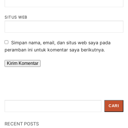
SITUS WEB
Simpan nama, email, dan situs web saya pada
peramban ini untuk komentar saya berikutnya.
Cari
CARI
RECENT POSTS