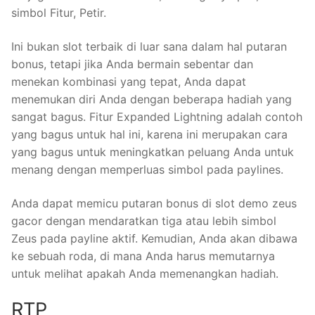
simbol Fitur, Petir.
Ini bukan slot terbaik di luar sana dalam hal putaran
bonus, tetapi jika Anda bermain sebentar dan
menekan kombinasi yang tepat, Anda dapat
menemukan diri Anda dengan beberapa hadiah yang
sangat bagus. Fitur Expanded Lightning adalah contoh
yang bagus untuk hal ini, karena ini merupakan cara
yang bagus untuk meningkatkan peluang Anda untuk
menang dengan memperluas simbol pada paylines.
Anda dapat memicu putaran bonus di slot demo zeus
gacor dengan mendaratkan tiga atau lebih simbol
Zeus pada payline aktif. Kemudian, Anda akan dibawa
ke sebuah roda, di mana Anda harus memutarnya
untuk melihat apakah Anda memenangkan hadiah.
RTP