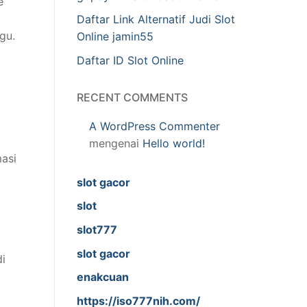
e
Daftar Link Alternatif Judi Slot
gu.
Online jamin55
Daftar ID Slot Online
t
RECENT COMMENTS
A WordPress Commenter
mengenai
Hello world!
masi
slot gacor
slot
slot777
slot gacor
i
enakcuan
https://iso777nih.com/