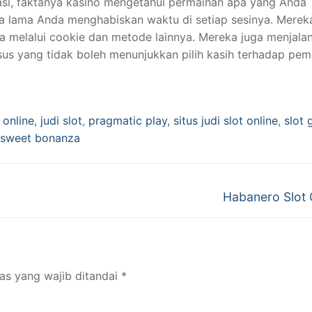
asi, faktanya kasino mengetahui permainan apa yang Anda
 lama Anda menghabiskan waktu di setiap sesinya. Merek
a melalui cookie dan metode lainnya. Mereka juga menjala
us yang tidak boleh menunjukkan pilih kasih terhadap pem
 online
,
judi slot
,
pragmatic play
,
situs judi slot online
,
slot 
sweet bonanza
Next
Habanero Slot
post:
as yang wajib ditandai
*