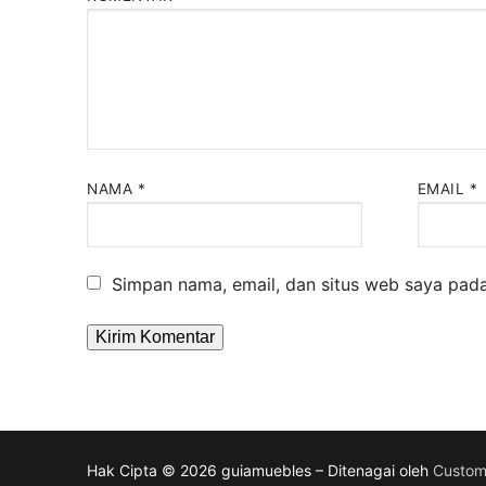
NAMA
*
EMAIL
*
Simpan nama, email, dan situs web saya pada
Hak Cipta © 2026 guiamuebles – Ditenagai oleh
Custom