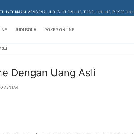
 INFORMASI MENGENAI JUDI SLOT ONLINE, TOGEL ONLINE, POKER ONLI
INE
JUDI BOLA
POKER ONLINE
ASLI
Cari:
ine Dengan Uang Asli
KOMENTAR