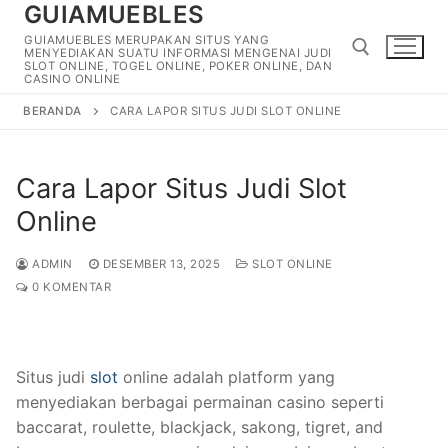
GUIAMUEBLES
Lompat
ke
GUIAMUEBLES MERUPAKAN SITUS YANG
MENYEDIAKAN SUATU INFORMASI MENGENAI JUDI
konten
SLOT ONLINE, TOGEL ONLINE, POKER ONLINE, DAN
CASINO ONLINE
BERANDA
CARA LAPOR SITUS JUDI SLOT ONLINE
Cari:
Cara Lapor Situs Judi Slot
Online
ADMIN
DESEMBER 13, 2025
SLOT ONLINE
0 KOMENTAR
Situs judi
slot
online adalah platform yang
menyediakan berbagai permainan casino seperti
baccarat, roulette, blackjack, sakong, tigret, and