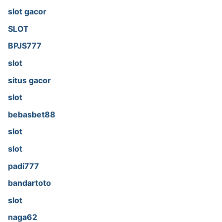
slot gacor
SLOT
BPJS777
slot
situs gacor
slot
bebasbet88
slot
slot
padi777
bandartoto
slot
naga62