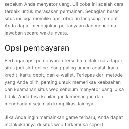
sebelum Anda menyetor uang. Uji coba ini adalah cara
terbaik untuk merasakan permainan. Sebagian besar
situs ini juga memiliki opsi obrolan langsung tempat
Anda dapat mengajukan pertanyaan dan menerima
jawaban secara waktu nyata.
Opsi pembayaran
Berbagai opsi pembayaran tersedia melalui cara lapor
situs judi slot online. Yang paling umum adalah kartu
kredit, kartu debit, dan e-wallet. Terlepas dari metode
yang Anda pilih, penting untuk memeriksa keabsahan
dan keamanan situs web sebelum menyetor uang. Jika
tidak, Anda bisa kehilangan kemenangan dan
menghadapi sejumlah komplikasi lainnya.
Jika Anda ingin memainkan game terbaru, Anda dapat
melakukannya di situs web terkemuka seperti