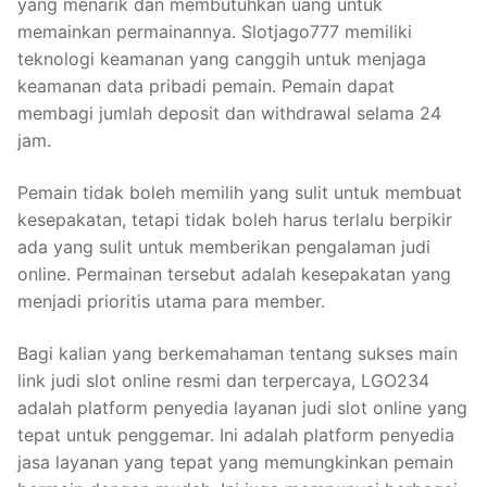
yang menarik dan membutuhkan uang untuk
memainkan permainannya. Slotjago777 memiliki
teknologi keamanan yang canggih untuk menjaga
keamanan data pribadi pemain. Pemain dapat
membagi jumlah deposit dan withdrawal selama 24
jam.
Pemain tidak boleh memilih yang sulit untuk membuat
kesepakatan, tetapi tidak boleh harus terlalu berpikir
ada yang sulit untuk memberikan pengalaman judi
online. Permainan tersebut adalah kesepakatan yang
menjadi prioritis utama para member.
Bagi kalian yang berkemahaman tentang sukses main
link judi slot online resmi dan terpercaya, LGO234
adalah platform penyedia layanan judi slot online yang
tepat untuk penggemar. Ini adalah platform penyedia
jasa layanan yang tepat yang memungkinkan pemain