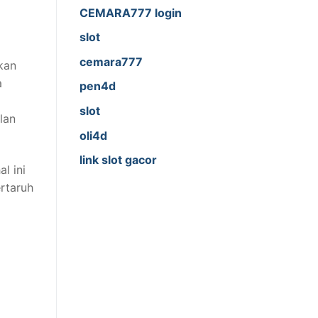
CEMARA777 login
slot
cemara777
kan
a
pen4d
slot
lan
oli4d
link slot gacor
l ini
rtaruh