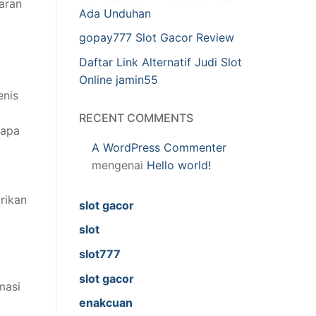
aran
Ada Unduhan
gopay777 Slot Gacor Review
Daftar Link Alternatif Judi Slot
Online jamin55
enis
RECENT COMMENTS
rapa
A WordPress Commenter
mengenai
Hello world!
rikan
slot gacor
g
slot
slot777
slot gacor
masi
enakcuan