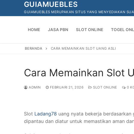
GUIAMUEBLES
Lompat
ke
GUIAMUEBLES MERUPAKAN SITUS YANG MENYEDIAKAN SUATU
konten
HOME
JASA PBN
SLOT ONLINE
TOGEL ONL
BERANDA
CARA MEMAINKAN SLOT UANG ASLI
Cara Memainkan Slot U
ADMIN
FEBRUARI 21, 2026
SLOT ONLINE
0 K
Slot
Ladang78
uang nyata bekerja berdasarkan g
dipantau dan diatur untuk memastikan aman dan 