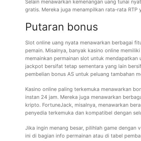
Selain menawarkan kemenangan uang tunai nyat
gratis. Mereka juga menampilkan rata-rata RT
Putaran bonus
Slot online uang nyata menawarkan berbagai fit
pemain. Misalnya, banyak kasino online memil
memainkan permainan slot untuk mendapatkan u
jackpot bersifat tetap sementara yang lain bers
pembelian bonus AS untuk peluang tambahan me
Kasino online paling terkemuka menawarkan bo
instan 24 jam. Mereka juga menawarkan berbag
kripto. FortuneJack, misalnya, menawarkan ber
penyedia terkemuka dan kompatibel dengan selu
Jika ingin menang besar, pilihlah game dengan 
ini di bagian info permainan atau di tabel pem