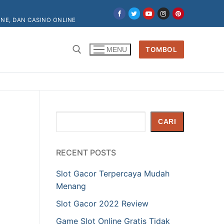
NE, DAN CASINO ONLINE
TOMBOL
MENU
Cari
CARI
RECENT POSTS
Slot Gacor Terpercaya Mudah
Menang
Slot Gacor 2022 Review
Game Slot Online Gratis Tidak