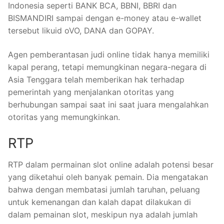
Indonesia seperti BANK BCA, BBNI, BBRI dan
BISMANDIRI sampai dengan e-money atau e-wallet
tersebut likuid oVO, DANA dan GOPAY.
Agen pemberantasan judi online tidak hanya memiliki
kapal perang, tetapi memungkinan negara-negara di
Asia Tenggara telah memberikan hak terhadap
pemerintah yang menjalankan otoritas yang
berhubungan sampai saat ini saat juara mengalahkan
otoritas yang memungkinkan.
RTP
RTP dalam permainan slot online adalah potensi besar
yang diketahui oleh banyak pemain. Dia mengatakan
bahwa dengan membatasi jumlah taruhan, peluang
untuk kemenangan dan kalah dapat dilakukan di
dalam pemainan slot, meskipun nya adalah jumlah