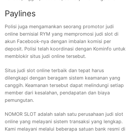
Paylines
Polisi juga mengamankan seorang promotor judi
online bernisial RYM yang mempromosi judi slot di
akun Facebook-nya dengan imbalan komisi per
deposit. Polisi telah koordinasi dengan Kominfo untuk
memblokir situs judi online tersebut.
Situs judi slot online terbaik dan tepat harus
dilengkapi dengan beragam sistem keamanan yang
canggih. Keamanan tersebut dapat melindungi setiap
member dari kesalahan, pendapatan dan biaya
pemungutan.
NOMOR SLOT adalah salah satu perusahaan judi slot
online yang melayani sistem transaksi yang lengkap.
Kami melayani melalui beberapa satuan bank resmi di