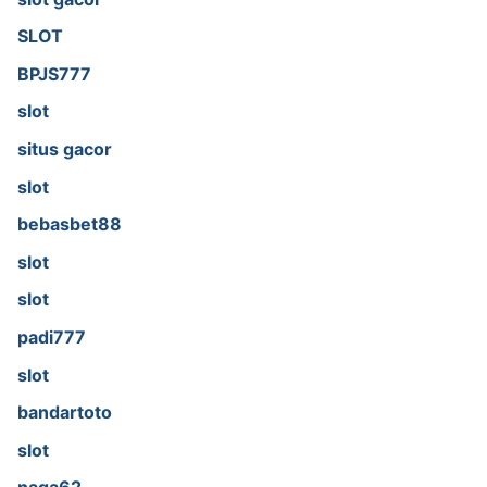
SLOT
BPJS777
slot
situs gacor
slot
bebasbet88
slot
slot
padi777
slot
bandartoto
slot