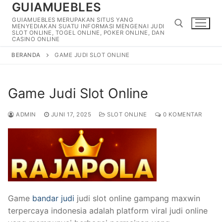
GUIAMUEBLES
Lompat
ke
GUIAMUEBLES MERUPAKAN SITUS YANG
MENYEDIAKAN SUATU INFORMASI MENGENAI JUDI
konten
SLOT ONLINE, TOGEL ONLINE, POKER ONLINE, DAN
CASINO ONLINE
BERANDA
GAME JUDI SLOT ONLINE
Cari:
Game Judi Slot Online
ADMIN
JUNI 17, 2025
SLOT ONLINE
0 KOMENTAR
Game
bandar judi
judi slot online gampang maxwin
terpercaya indonesia adalah platform viral judi online