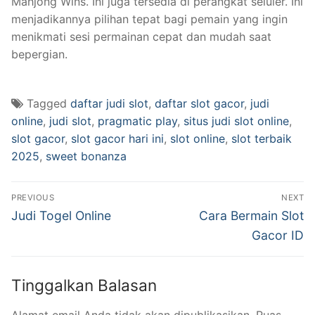
Mahjong Wins. Ini juga tersedia di perangkat seluler. Ini
menjadikannya pilihan tepat bagi pemain yang ingin
menikmati sesi permainan cepat dan mudah saat
bepergian.
Tagged
daftar judi slot
,
daftar slot gacor
,
judi
online
,
judi slot
,
pragmatic play
,
situs judi slot online
,
slot gacor
,
slot gacor hari ini
,
slot online
,
slot terbaik
2025
,
sweet bonanza
Navigasi
PREVIOUS
NEXT
pos
Previous
Next
Judi Togel Online
Cara Bermain Slot
post:
post:
Gacor ID
Tinggalkan Balasan
Alamat email Anda tidak akan dipublikasikan.
Ruas