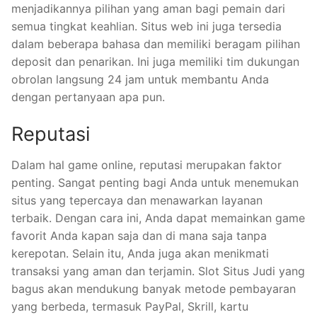
menjadikannya pilihan yang aman bagi pemain dari
semua tingkat keahlian. Situs web ini juga tersedia
dalam beberapa bahasa dan memiliki beragam pilihan
deposit dan penarikan. Ini juga memiliki tim dukungan
obrolan langsung 24 jam untuk membantu Anda
dengan pertanyaan apa pun.
Reputasi
Dalam hal game online, reputasi merupakan faktor
penting. Sangat penting bagi Anda untuk menemukan
situs yang tepercaya dan menawarkan layanan
terbaik. Dengan cara ini, Anda dapat memainkan game
favorit Anda kapan saja dan di mana saja tanpa
kerepotan. Selain itu, Anda juga akan menikmati
transaksi yang aman dan terjamin. Slot Situs Judi yang
bagus akan mendukung banyak metode pembayaran
yang berbeda, termasuk PayPal, Skrill, kartu