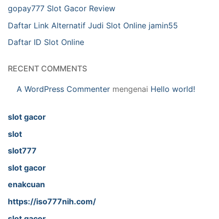
gopay777 Slot Gacor Review
Daftar Link Alternatif Judi Slot Online jamin55
Daftar ID Slot Online
RECENT COMMENTS
A WordPress Commenter
mengenai
Hello world!
slot gacor
slot
slot777
slot gacor
enakcuan
https://iso777nih.com/
slot gacor