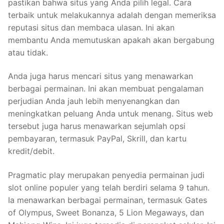
pastikan bahwa situs yang Anda pilih legal. Cara
terbaik untuk melakukannya adalah dengan memeriksa
reputasi situs dan membaca ulasan. Ini akan
membantu Anda memutuskan apakah akan bergabung
atau tidak.
Anda juga harus mencari situs yang menawarkan
berbagai permainan. Ini akan membuat pengalaman
perjudian Anda jauh lebih menyenangkan dan
meningkatkan peluang Anda untuk menang. Situs web
tersebut juga harus menawarkan sejumlah opsi
pembayaran, termasuk PayPal, Skrill, dan kartu
kredit/debit.
Pragmatic play merupakan penyedia permainan judi
slot online populer yang telah berdiri selama 9 tahun.
Ia menawarkan berbagai permainan, termasuk Gates
of Olympus, Sweet Bonanza, 5 Lion Megaways, dan