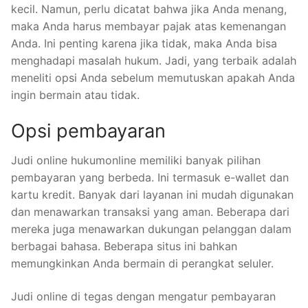
kecil. Namun, perlu dicatat bahwa jika Anda menang,
maka Anda harus membayar pajak atas kemenangan
Anda. Ini penting karena jika tidak, maka Anda bisa
menghadapi masalah hukum. Jadi, yang terbaik adalah
meneliti opsi Anda sebelum memutuskan apakah Anda
ingin bermain atau tidak.
Opsi pembayaran
Judi online hukumonline memiliki banyak pilihan
pembayaran yang berbeda. Ini termasuk e-wallet dan
kartu kredit. Banyak dari layanan ini mudah digunakan
dan menawarkan transaksi yang aman. Beberapa dari
mereka juga menawarkan dukungan pelanggan dalam
berbagai bahasa. Beberapa situs ini bahkan
memungkinkan Anda bermain di perangkat seluler.
Judi online di tegas dengan mengatur pembayaran