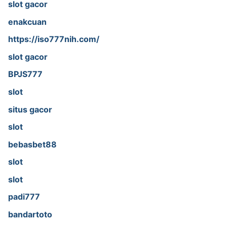
slot gacor
enakcuan
https://iso777nih.com/
slot gacor
BPJS777
slot
situs gacor
slot
bebasbet88
slot
slot
padi777
bandartoto