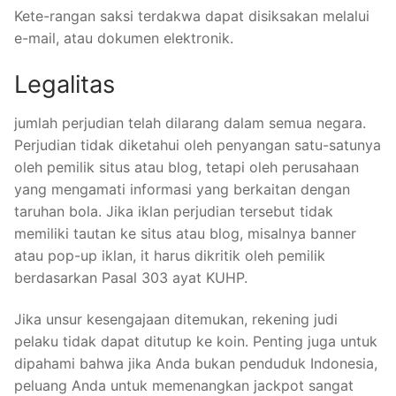
Kete-rangan saksi terdakwa dapat disiksakan melalui
e-mail, atau dokumen elektronik.
Legalitas
jumlah perjudian telah dilarang dalam semua negara.
Perjudian tidak diketahui oleh penyangan satu-satunya
oleh pemilik situs atau blog, tetapi oleh perusahaan
yang mengamati informasi yang berkaitan dengan
taruhan bola. Jika iklan perjudian tersebut tidak
memiliki tautan ke situs atau blog, misalnya banner
atau pop-up iklan, it harus dikritik oleh pemilik
berdasarkan Pasal 303 ayat KUHP.
Jika unsur kesengajaan ditemukan, rekening judi
pelaku tidak dapat ditutup ke koin. Penting juga untuk
dipahami bahwa jika Anda bukan penduduk Indonesia,
peluang Anda untuk memenangkan jackpot sangat