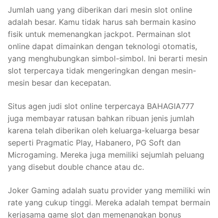
Jumlah uang yang diberikan dari mesin slot online
adalah besar. Kamu tidak harus sah bermain kasino
fisik untuk memenangkan jackpot. Permainan slot
online dapat dimainkan dengan teknologi otomatis,
yang menghubungkan simbol-simbol. Ini berarti mesin
slot terpercaya tidak mengeringkan dengan mesin-
mesin besar dan kecepatan.
Situs agen judi slot online terpercaya BAHAGIA777
juga membayar ratusan bahkan ribuan jenis jumlah
karena telah diberikan oleh keluarga-keluarga besar
seperti Pragmatic Play, Habanero, PG Soft dan
Microgaming. Mereka juga memiliki sejumlah peluang
yang disebut double chance atau dc.
Joker Gaming adalah suatu provider yang memiliki win
rate yang cukup tinggi. Mereka adalah tempat bermain
kerjasama game slot dan memenangkan bonus