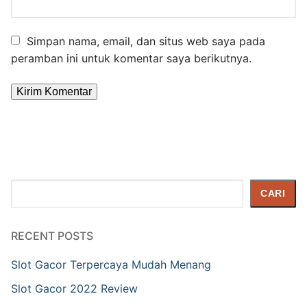
Simpan nama, email, dan situs web saya pada
peramban ini untuk komentar saya berikutnya.
Cari
CARI
RECENT POSTS
Slot Gacor Terpercaya Mudah Menang
Slot Gacor 2022 Review