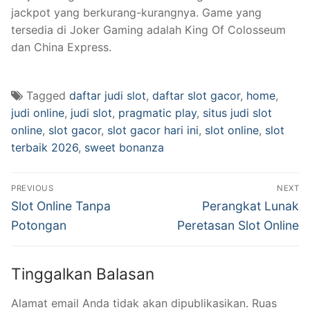
jackpot yang berkurang-kurangnya. Game yang
tersedia di Joker Gaming adalah King Of Colosseum
dan China Express.
Tagged
daftar judi slot
,
daftar slot gacor
,
home
,
judi online
,
judi slot
,
pragmatic play
,
situs judi slot
online
,
slot gacor
,
slot gacor hari ini
,
slot online
,
slot
terbaik 2026
,
sweet bonanza
Navigasi
PREVIOUS
NEXT
pos
Previous
Next
Slot Online Tanpa
Perangkat Lunak
post:
post:
Potongan
Peretasan Slot Online
Tinggalkan Balasan
Alamat email Anda tidak akan dipublikasikan.
Ruas