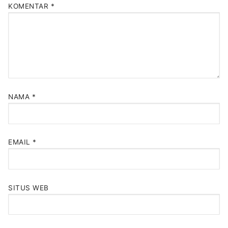
KOMENTAR
*
NAMA
*
EMAIL
*
SITUS WEB