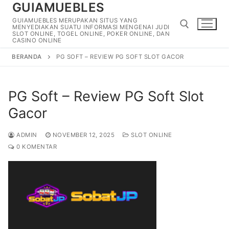
GUIAMUEBLES
Lompat
ke
GUIAMUEBLES MERUPAKAN SITUS YANG
MENYEDIAKAN SUATU INFORMASI MENGENAI JUDI
konten
SLOT ONLINE, TOGEL ONLINE, POKER ONLINE, DAN
CASINO ONLINE
BERANDA
PG SOFT – REVIEW PG SOFT SLOT GACOR
Cari:
PG Soft – Review PG Soft Slot
Gacor
ADMIN
NOVEMBER 12, 2025
SLOT ONLINE
0 KOMENTAR