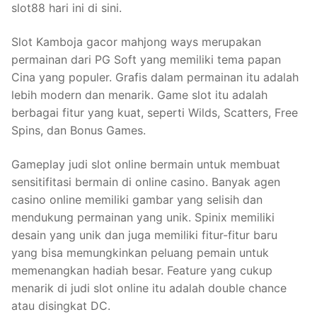
slot88 hari ini di sini.
Slot Kamboja gacor mahjong ways merupakan
permainan dari PG Soft yang memiliki tema papan
Cina yang populer. Grafis dalam permainan itu adalah
lebih modern dan menarik. Game slot itu adalah
berbagai fitur yang kuat, seperti Wilds, Scatters, Free
Spins, dan Bonus Games.
Gameplay judi slot online bermain untuk membuat
sensitifitasi bermain di online casino. Banyak agen
casino online memiliki gambar yang selisih dan
mendukung permainan yang unik. Spinix memiliki
desain yang unik dan juga memiliki fitur-fitur baru
yang bisa memungkinkan peluang pemain untuk
memenangkan hadiah besar. Feature yang cukup
menarik di judi slot online itu adalah double chance
atau disingkat DC.