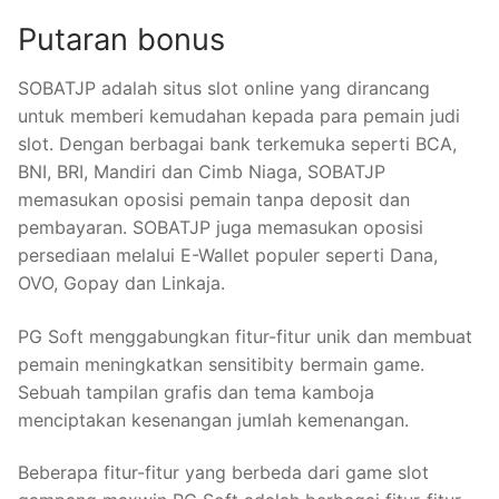
Putaran bonus
SOBATJP adalah situs slot online yang dirancang
untuk memberi kemudahan kepada para pemain judi
slot. Dengan berbagai bank terkemuka seperti BCA,
BNI, BRI, Mandiri dan Cimb Niaga, SOBATJP
memasukan oposisi pemain tanpa deposit dan
pembayaran. SOBATJP juga memasukan oposisi
persediaan melalui E-Wallet populer seperti Dana,
OVO, Gopay dan Linkaja.
PG Soft menggabungkan fitur-fitur unik dan membuat
pemain meningkatkan sensitibity bermain game.
Sebuah tampilan grafis dan tema kamboja
menciptakan kesenangan jumlah kemenangan.
Beberapa fitur-fitur yang berbeda dari game slot