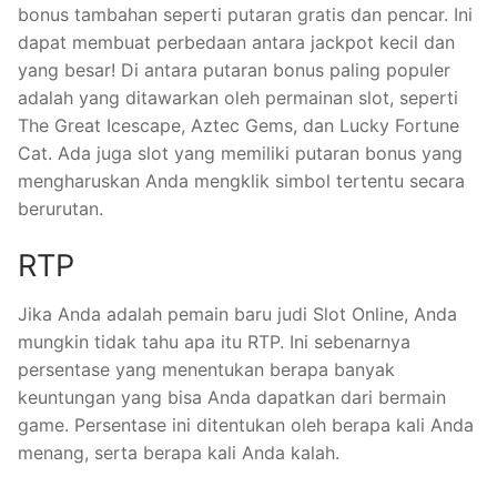
bonus tambahan seperti putaran gratis dan pencar. Ini
dapat membuat perbedaan antara jackpot kecil dan
yang besar! Di antara putaran bonus paling populer
adalah yang ditawarkan oleh permainan slot, seperti
The Great Icescape, Aztec Gems, dan Lucky Fortune
Cat. Ada juga slot yang memiliki putaran bonus yang
mengharuskan Anda mengklik simbol tertentu secara
berurutan.
RTP
Jika Anda adalah pemain baru judi Slot Online, Anda
mungkin tidak tahu apa itu RTP. Ini sebenarnya
persentase yang menentukan berapa banyak
keuntungan yang bisa Anda dapatkan dari bermain
game. Persentase ini ditentukan oleh berapa kali Anda
menang, serta berapa kali Anda kalah.