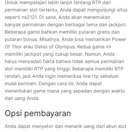
Untuk mempelajari lebih lanjut tentang RTP dari
permainan slot tertentu, Anda dapat mengunjungi situs
seperti ns2121. Di sana, Anda akan menemukan
banyak permainan dengan berbagai tema dan jackpot.
Beberapa game bahkan memiliki putaran gratis dan
putaran bonus. Misalnya, Anda bisa memainkan Power
Of Thor atau Gates of Olympus. Kedua game ini
memiliki jackpot yang cukup besar. Namun, Anda
harus menyadari fakta bahwa tidak semua permainan
slot memiliki RTP yang tinggi. Beberapa memiliki RTP
rendah, jadi Anda ingin memeriksa live rtp sebelum
mulai bermain. Dengan cara ini, Anda dapat
menentukan game mana yang sepadan dengan waktu
dan uang Anda.
Opsi pembayaran
Anda dapat menyetor dan menarik uang dari akun slot