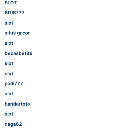
SLOT
BPJS777
slot
situs gacor
slot
bebasbet88
slot
slot
padi777
slot
bandartoto
slot
naga62