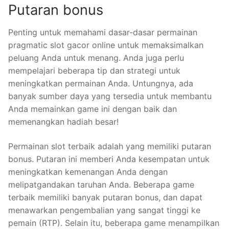
Putaran bonus
Penting untuk memahami dasar-dasar permainan
pragmatic slot gacor online untuk memaksimalkan
peluang Anda untuk menang. Anda juga perlu
mempelajari beberapa tip dan strategi untuk
meningkatkan permainan Anda. Untungnya, ada
banyak sumber daya yang tersedia untuk membantu
Anda memainkan game ini dengan baik dan
memenangkan hadiah besar!
Permainan slot terbaik adalah yang memiliki putaran
bonus. Putaran ini memberi Anda kesempatan untuk
meningkatkan kemenangan Anda dengan
melipatgandakan taruhan Anda. Beberapa game
terbaik memiliki banyak putaran bonus, dan dapat
menawarkan pengembalian yang sangat tinggi ke
pemain (RTP). Selain itu, beberapa game menampilkan