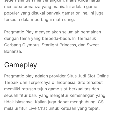
sederhana dan menyenangkan, maka Anda harus
mencoba bonanza yang manis. Ini adalah game
populer yang disukai banyak gamer online. Ini juga
tersedia dalam berbagai mata uang.
Pragmatic Play menyediakan sejumlah permainan
dengan tema yang berbeda-beda. Ini termasuk
Gerbang Olympus, Starlight Princess, dan Sweet
Bonanza.
Gameplay
Pragmatic play adalah provider Situs Judi Slot Online
Terbaik dan Terpercaya di Indonesia. Site tersebut
memiliki ratusan tujuh game slot berkualitas dan
sebuah fitur baru yang mengatur kemenangan yang
tidak biasanya. Kalian juga dapat menghubungi CS
melalui fitur Live Chat untuk ketuaan yang tepat.