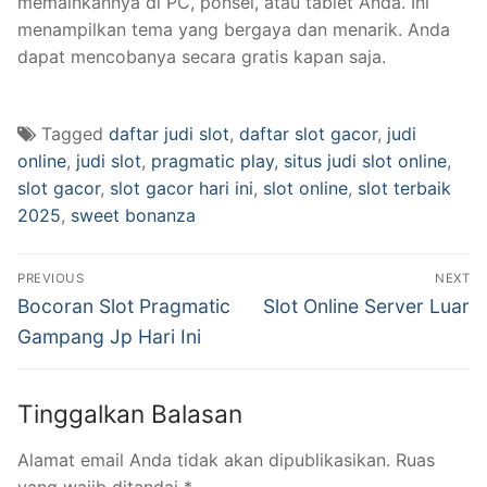
memainkannya di PC, ponsel, atau tablet Anda. Ini
menampilkan tema yang bergaya dan menarik. Anda
dapat mencobanya secara gratis kapan saja.
Tagged
daftar judi slot
,
daftar slot gacor
,
judi
online
,
judi slot
,
pragmatic play
,
situs judi slot online
,
slot gacor
,
slot gacor hari ini
,
slot online
,
slot terbaik
2025
,
sweet bonanza
Navigasi
PREVIOUS
NEXT
pos
Previous
Next
Bocoran Slot Pragmatic
Slot Online Server Luar
post:
post:
Gampang Jp Hari Ini
Tinggalkan Balasan
Alamat email Anda tidak akan dipublikasikan.
Ruas