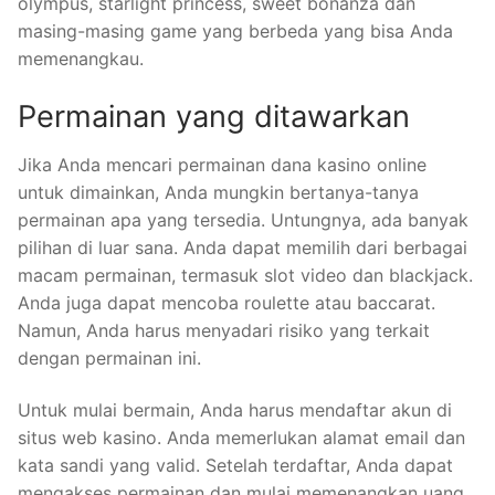
olympus, starlight princess, sweet bonanza dan
masing-masing game yang berbeda yang bisa Anda
memenangkau.
Permainan yang ditawarkan
Jika Anda mencari permainan dana kasino online
untuk dimainkan, Anda mungkin bertanya-tanya
permainan apa yang tersedia. Untungnya, ada banyak
pilihan di luar sana. Anda dapat memilih dari berbagai
macam permainan, termasuk slot video dan blackjack.
Anda juga dapat mencoba roulette atau baccarat.
Namun, Anda harus menyadari risiko yang terkait
dengan permainan ini.
Untuk mulai bermain, Anda harus mendaftar akun di
situs web kasino. Anda memerlukan alamat email dan
kata sandi yang valid. Setelah terdaftar, Anda dapat
mengakses permainan dan mulai memenangkan uang