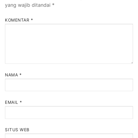
yang wajib ditandai
*
KOMENTAR
*
NAMA
*
EMAIL
*
SITUS WEB