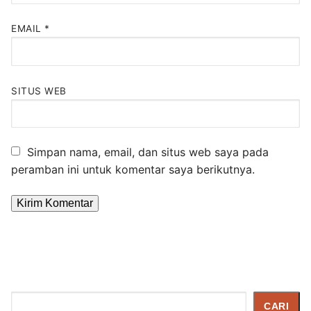
EMAIL
*
SITUS WEB
Simpan nama, email, dan situs web saya pada
peramban ini untuk komentar saya berikutnya.
Cari
CARI