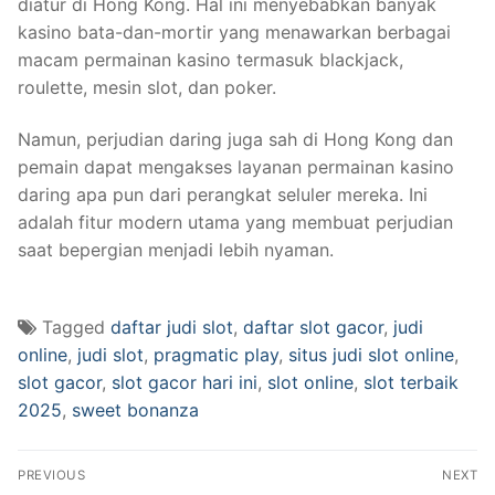
diatur di Hong Kong. Hal ini menyebabkan banyak
kasino bata-dan-mortir yang menawarkan berbagai
macam permainan kasino termasuk blackjack,
roulette, mesin slot, dan poker.
Namun, perjudian daring juga sah di Hong Kong dan
pemain dapat mengakses layanan permainan kasino
daring apa pun dari perangkat seluler mereka. Ini
adalah fitur modern utama yang membuat perjudian
saat bepergian menjadi lebih nyaman.
Tagged
daftar judi slot
,
daftar slot gacor
,
judi
online
,
judi slot
,
pragmatic play
,
situs judi slot online
,
slot gacor
,
slot gacor hari ini
,
slot online
,
slot terbaik
2025
,
sweet bonanza
Navigasi
PREVIOUS
NEXT