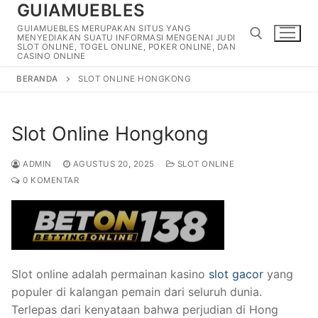
GUIAMUEBLES
Lompat
ke
GUIAMUEBLES MERUPAKAN SITUS YANG
MENYEDIAKAN SUATU INFORMASI MENGENAI JUDI
konten
SLOT ONLINE, TOGEL ONLINE, POKER ONLINE, DAN
CASINO ONLINE
BERANDA
SLOT ONLINE HONGKONG
Cari:
Slot Online Hongkong
ADMIN
AGUSTUS 20, 2025
SLOT ONLINE
0 KOMENTAR
Slot online adalah permainan kasino
slot gacor
yang
populer di kalangan pemain dari seluruh dunia.
Terlepas dari kenyataan bahwa perjudian di Hong