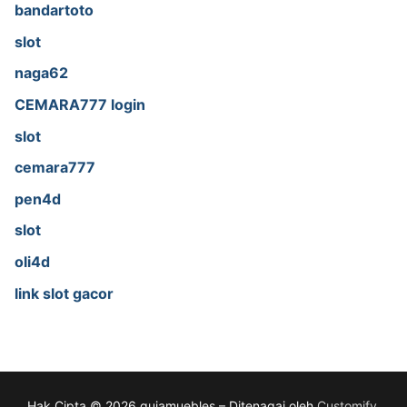
bandartoto
slot
naga62
CEMARA777 login
slot
cemara777
pen4d
slot
oli4d
link slot gacor
Hak Cipta © 2026 guiamuebles – Ditenagai oleh
Customify
.