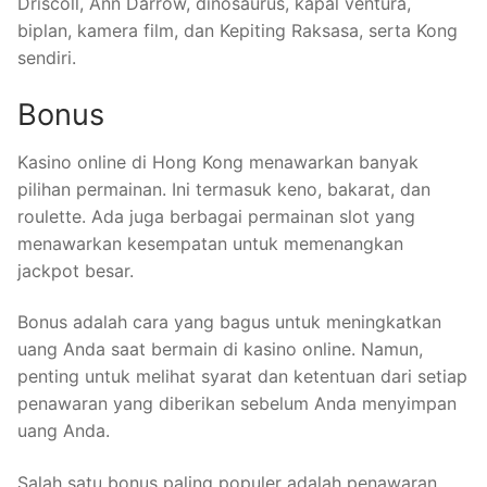
Driscoll, Ann Darrow, dinosaurus, kapal ventura,
biplan, kamera film, dan Kepiting Raksasa, serta Kong
sendiri.
Bonus
Kasino online di Hong Kong menawarkan banyak
pilihan permainan. Ini termasuk keno, bakarat, dan
roulette. Ada juga berbagai permainan slot yang
menawarkan kesempatan untuk memenangkan
jackpot besar.
Bonus adalah cara yang bagus untuk meningkatkan
uang Anda saat bermain di kasino online. Namun,
penting untuk melihat syarat dan ketentuan dari setiap
penawaran yang diberikan sebelum Anda menyimpan
uang Anda.
Salah satu bonus paling populer adalah penawaran