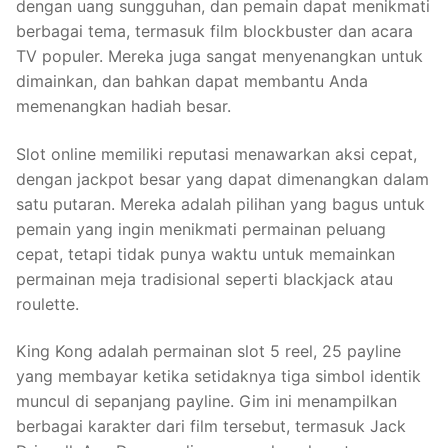
dengan uang sungguhan, dan pemain dapat menikmati
berbagai tema, termasuk film blockbuster dan acara
TV populer. Mereka juga sangat menyenangkan untuk
dimainkan, dan bahkan dapat membantu Anda
memenangkan hadiah besar.
Slot online memiliki reputasi menawarkan aksi cepat,
dengan jackpot besar yang dapat dimenangkan dalam
satu putaran. Mereka adalah pilihan yang bagus untuk
pemain yang ingin menikmati permainan peluang
cepat, tetapi tidak punya waktu untuk memainkan
permainan meja tradisional seperti blackjack atau
roulette.
King Kong adalah permainan slot 5 reel, 25 payline
yang membayar ketika setidaknya tiga simbol identik
muncul di sepanjang payline. Gim ini menampilkan
berbagai karakter dari film tersebut, termasuk Jack