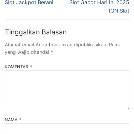
pos
Previous
Next
Slot Jackpot Berani
Slot Gacor Hari Ini 2025
post:
post:
– ION Slot
Tinggalkan Balasan
Alamat email Anda tidak akan dipublikasikan.
Ruas
yang wajib ditandai
*
KOMENTAR
*
NAMA
*