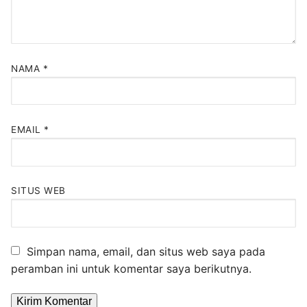
NAMA
*
EMAIL
*
SITUS WEB
Simpan nama, email, dan situs web saya pada
peramban ini untuk komentar saya berikutnya.