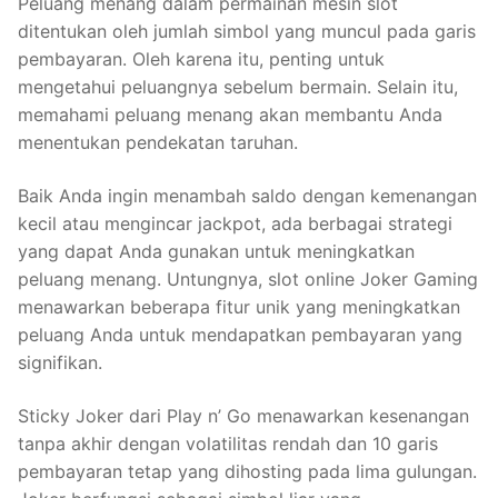
Peluang menang dalam permainan mesin slot
ditentukan oleh jumlah simbol yang muncul pada garis
pembayaran. Oleh karena itu, penting untuk
mengetahui peluangnya sebelum bermain. Selain itu,
memahami peluang menang akan membantu Anda
menentukan pendekatan taruhan.
Baik Anda ingin menambah saldo dengan kemenangan
kecil atau mengincar jackpot, ada berbagai strategi
yang dapat Anda gunakan untuk meningkatkan
peluang menang. Untungnya, slot online Joker Gaming
menawarkan beberapa fitur unik yang meningkatkan
peluang Anda untuk mendapatkan pembayaran yang
signifikan.
Sticky Joker dari Play n’ Go menawarkan kesenangan
tanpa akhir dengan volatilitas rendah dan 10 garis
pembayaran tetap yang dihosting pada lima gulungan.