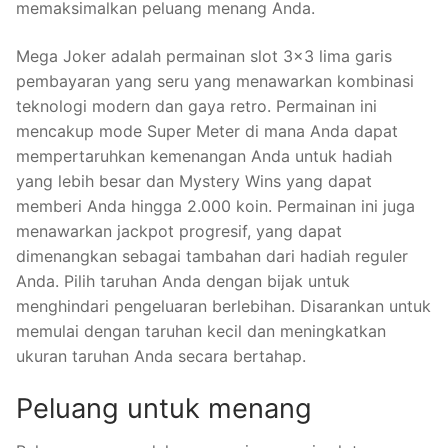
memaksimalkan peluang menang Anda.
Mega Joker adalah permainan slot 3×3 lima garis
pembayaran yang seru yang menawarkan kombinasi
teknologi modern dan gaya retro. Permainan ini
mencakup mode Super Meter di mana Anda dapat
mempertaruhkan kemenangan Anda untuk hadiah
yang lebih besar dan Mystery Wins yang dapat
memberi Anda hingga 2.000 koin. Permainan ini juga
menawarkan jackpot progresif, yang dapat
dimenangkan sebagai tambahan dari hadiah reguler
Anda. Pilih taruhan Anda dengan bijak untuk
menghindari pengeluaran berlebihan. Disarankan untuk
memulai dengan taruhan kecil dan meningkatkan
ukuran taruhan Anda secara bertahap.
Peluang untuk menang