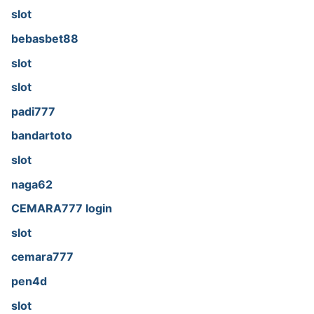
slot
bebasbet88
slot
slot
padi777
bandartoto
slot
naga62
CEMARA777 login
slot
cemara777
pen4d
slot