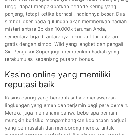
tinggi dapat mengakibatkan periode kering yang
panjang, tetapi ketika berhasil, hadiahnya besar. Dua
simbol joker pada gulungan akan memberikan hadiah
misteri antara 2x dan 10.000x taruhan Anda,
sementara tiga di antaranya memicu fitur putaran
gratis dengan simbol Wild yang lengket dan pengali
3x. Pengukur Super juga memberikan hadiah yang
terakumulasi sepanjang putaran bonus.
Kasino online yang memiliki
reputasi baik
Kasino daring yang bereputasi baik menawarkan
lingkungan yang aman dan terjamin bagi para pemain.
Mereka juga memahami bahwa beberapa pemain
mungkin berisiko mengembangkan kebiasaan berjudi
yang bermasalah dan mendorong mereka untuk