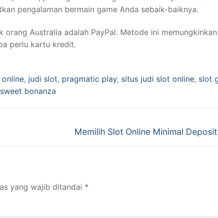
tkan pengalaman bermain game Anda sebaik-baiknya.
uk orang Australia adalah PayPal. Metode ini memungkinka
a perlu kartu kredit.
 online
,
judi slot
,
pragmatic play
,
situs judi slot online
,
slot 
sweet bonanza
Next
Memilih Slot Online Minimal Deposi
post:
as yang wajib ditandai
*