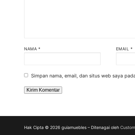
NAMA
*
EMAIL
*
Simpan nama, email, dan situs web saya pada
Hak Cipta © 2026 guiamuebles – Ditenagai oleh
Custom