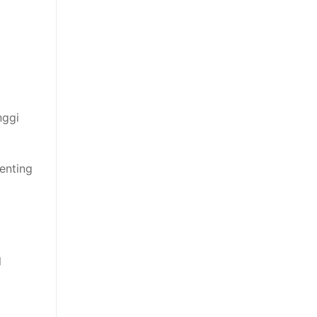
nggi
enting
l