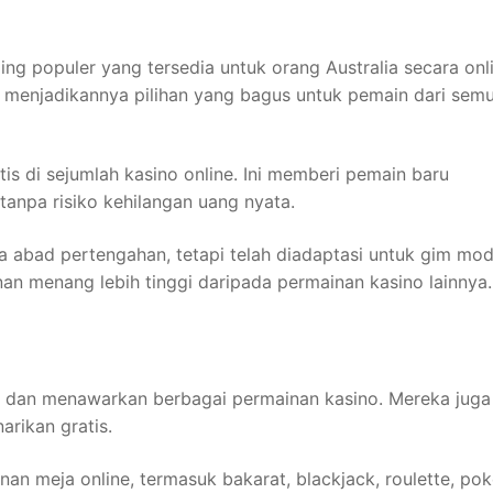
ng populer yang tersedia untuk orang Australia secara onlin
, menjadikannya pilihan yang bagus untuk pemain dari sem
is di sejumlah kasino online. Ini memberi pemain baru
anpa risiko kehilangan uang nyata.
alia abad pertengahan, tetapi telah diadaptasi untuk gim mod
inan menang lebih tinggi daripada permainan kasino lainnya.
ia dan menawarkan berbagai permainan kasino. Mereka juga
rikan gratis.
 meja online, termasuk bakarat, blackjack, roulette, pok