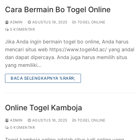
Cara Bermain Bo Togel Online
ADMIN
AGUSTUS 19, 2025
TOGEL ONLINE
0 KOMENTAR
Jika Anda ingin bermain togel bo online, Anda harus
mencari situs web https://www.togel4d.ac/ yang andal
dan dapat dipercaya. Anda juga harus memilih situs
yang memiliki…
BACA SELENGKAPNYA %RARR;
Online Togel Kamboja
ADMIN
AGUSTUS 16, 2025
TOGEL ONLINE
0 KOMENTAR
Togel kamboja online adalah situs judi online yang