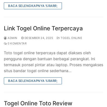
BACA SELENGKAPNYA %RARR;
Link Togel Online Terpercaya
ADMIN
DESEMBER 24, 2025
TOGEL ONLINE
0 KOMENTAR
Toto togel online terpercaya dapat diakses oleh
pengguna dengan bantuan berbagai perangkat. Ini
termasuk ponsel pintar atau laptop. Proses mengakses
situs bandar togel online sederhana…
BACA SELENGKAPNYA %RARR;
Togel Online Toto Review