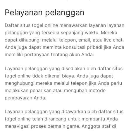
Pelayanan pelanggan
Daftar situs togel online menawarkan layanan layanan
pelanggan yang tersedia sepanjang waktu. Mereka
dapat dihubungi melalui telepon, email, atau live chat.
Anda juga dapat meminta konsultasi pribadi jika Anda
memiliki pertanyaan tentang akun Anda.
Layanan pelanggan yang disediakan oleh daftar situs
togel online tidak dikenai biaya. Anda juga dapat
menghubungi mereka melalui telepon jika Anda perlu
melakukan penarikan atau mengubah metode
pembayaran Anda.
Layanan pelanggan yang ditawarkan oleh daftar situs
togel online telah dirancang untuk membantu Anda
menavigasi proses bermain game. Anggota staf di