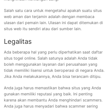
Salah satu cara untuk mengetahui apakah suatu situs
web aman dan terjamin adalah dengan membaca
ulasan dari pemain lain. Ulasan ini dapat ditemukan di
situs web itu sendiri atau dari sumber lain.
Legalitas
Ada beberapa hal yang perlu diperhatikan saat daftar
situs togel online. Salah satunya adalah Anda tidak
boleh menggunakan layanan dari perusahaan yang
tidak memiliki lisensi untuk beroperasi di negara Anda.
Jika Anda melakukannya, Anda bisa terancam ditipu.
Anda juga harus memastikan bahwa situs yang Anda
gunakan memiliki reputasi yang baik. Ini penting
karena akan membantu Anda menghindari scammers.
Anda juga harus menyadari bahwa scammer sering