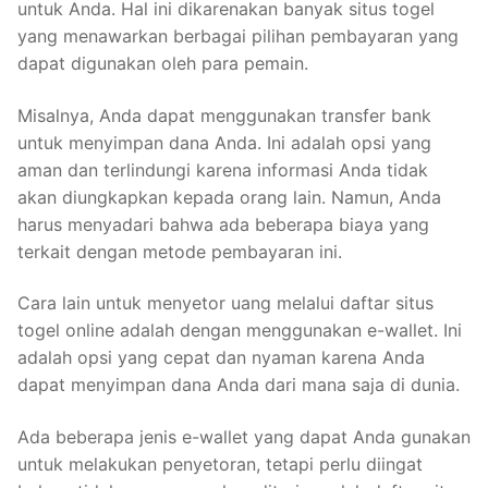
untuk Anda. Hal ini dikarenakan banyak situs togel
yang menawarkan berbagai pilihan pembayaran yang
dapat digunakan oleh para pemain.
Misalnya, Anda dapat menggunakan transfer bank
untuk menyimpan dana Anda. Ini adalah opsi yang
aman dan terlindungi karena informasi Anda tidak
akan diungkapkan kepada orang lain. Namun, Anda
harus menyadari bahwa ada beberapa biaya yang
terkait dengan metode pembayaran ini.
Cara lain untuk menyetor uang melalui daftar situs
togel online adalah dengan menggunakan e-wallet. Ini
adalah opsi yang cepat dan nyaman karena Anda
dapat menyimpan dana Anda dari mana saja di dunia.
Ada beberapa jenis e-wallet yang dapat Anda gunakan
untuk melakukan penyetoran, tetapi perlu diingat