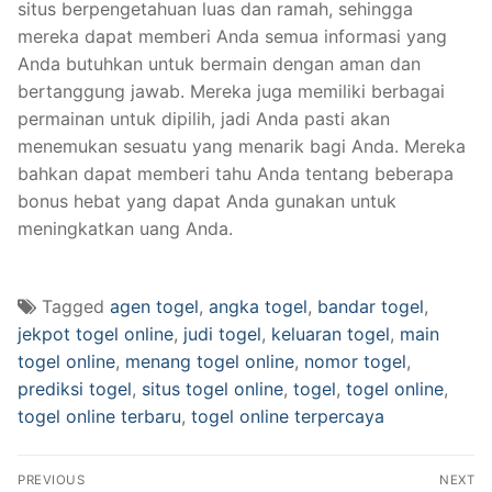
situs berpengetahuan luas dan ramah, sehingga
mereka dapat memberi Anda semua informasi yang
Anda butuhkan untuk bermain dengan aman dan
bertanggung jawab. Mereka juga memiliki berbagai
permainan untuk dipilih, jadi Anda pasti akan
menemukan sesuatu yang menarik bagi Anda. Mereka
bahkan dapat memberi tahu Anda tentang beberapa
bonus hebat yang dapat Anda gunakan untuk
meningkatkan uang Anda.
Tagged
agen togel
,
angka togel
,
bandar togel
,
jekpot togel online
,
judi togel
,
keluaran togel
,
main
togel online
,
menang togel online
,
nomor togel
,
prediksi togel
,
situs togel online
,
togel
,
togel online
,
togel online terbaru
,
togel online terpercaya
Navigasi
PREVIOUS
NEXT