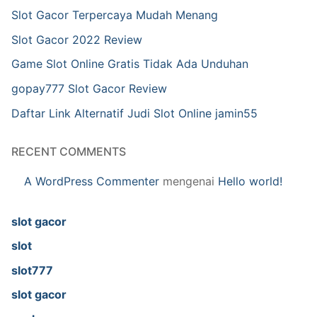
Slot Gacor Terpercaya Mudah Menang
Slot Gacor 2022 Review
Game Slot Online Gratis Tidak Ada Unduhan
gopay777 Slot Gacor Review
Daftar Link Alternatif Judi Slot Online jamin55
RECENT COMMENTS
A WordPress Commenter
mengenai
Hello world!
slot gacor
slot
slot777
slot gacor