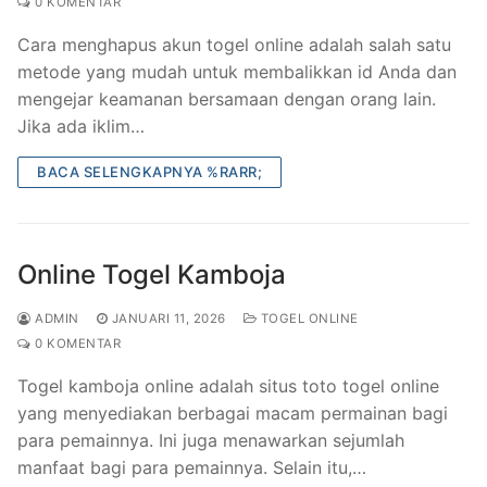
0 KOMENTAR
Cara menghapus akun togel online adalah salah satu
metode yang mudah untuk membalikkan id Anda dan
mengejar keamanan bersamaan dengan orang lain.
Jika ada iklim…
BACA SELENGKAPNYA %RARR;
Online Togel Kamboja
ADMIN
JANUARI 11, 2026
TOGEL ONLINE
0 KOMENTAR
Togel kamboja online adalah situs toto togel online
yang menyediakan berbagai macam permainan bagi
para pemainnya. Ini juga menawarkan sejumlah
manfaat bagi para pemainnya. Selain itu,…