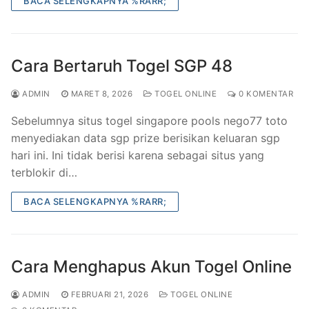
BACA SELENGKAPNYA %RARR;
Cara Bertaruh Togel SGP 48
ADMIN
MARET 8, 2026
TOGEL ONLINE
0 KOMENTAR
Sebelumnya situs togel singapore pools nego77 toto
menyediakan data sgp prize berisikan keluaran sgp
hari ini. Ini tidak berisi karena sebagai situs yang
terblokir di…
BACA SELENGKAPNYA %RARR;
Cara Menghapus Akun Togel Online
ADMIN
FEBRUARI 21, 2026
TOGEL ONLINE