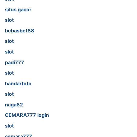
situs gacor
slot
bebasbet88
slot
slot
padi777
slot
bandartoto
slot
naga62
CEMARA777 login
slot
cemara777