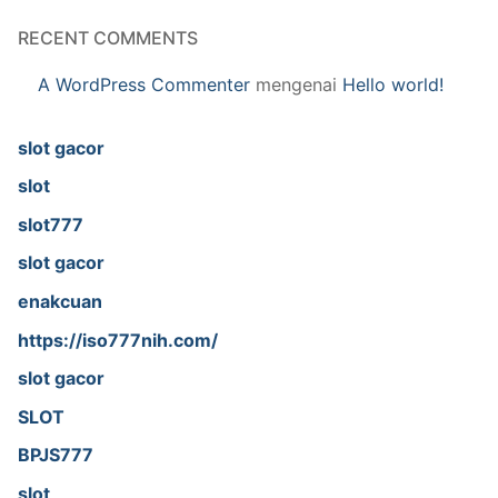
RECENT COMMENTS
A WordPress Commenter
mengenai
Hello world!
slot gacor
slot
slot777
slot gacor
enakcuan
https://iso777nih.com/
slot gacor
SLOT
BPJS777
slot