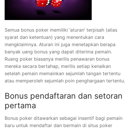
Semua bonus poker memiliki ‘aturan’ terpisah (alias
syarat dan ketentuan) yang menentukan cara
mengklaimnya. Aturan ini juga menetapkan berapa
banyak uang bonus yang dapat diterima pemain.
Ruang poker biasanya merilis penawaran bonus
mereka secara bertahap, merilis setiap kenaikan
setelah pemain memainkan sejumlah tangan tertentu
atau memperoleh sejumlah poin penghargaan tertentu.
Bonus pendaftaran dan setoran
pertama
Bonus poker ditawarkan sebagai insentif bagi pemain
baru untuk mendaftar dan bermain di situs poker