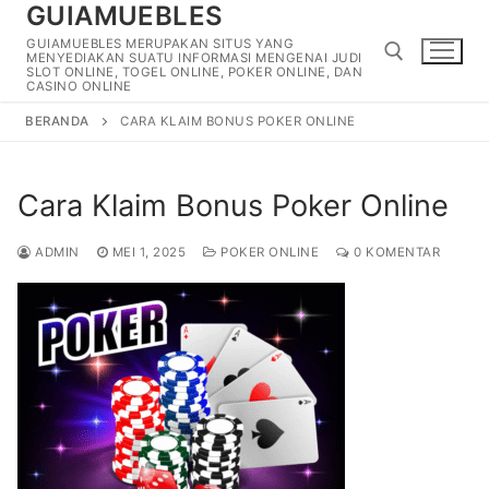
GUIAMUEBLES
Lompat
ke
GUIAMUEBLES MERUPAKAN SITUS YANG
MENYEDIAKAN SUATU INFORMASI MENGENAI JUDI
konten
SLOT ONLINE, TOGEL ONLINE, POKER ONLINE, DAN
CASINO ONLINE
BERANDA
CARA KLAIM BONUS POKER ONLINE
Cari:
Cara Klaim Bonus Poker Online
ADMIN
MEI 1, 2025
POKER ONLINE
0 KOMENTAR