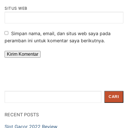
SITUS WEB
Simpan nama, email, dan situs web saya pada
peramban ini untuk komentar saya berikutnya.
Cari
CARI
RECENT POSTS
Slot Gacor 2022 Review