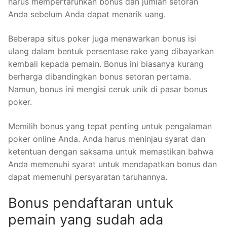
harus mempertaruhkan bonus dan jumlah setoran
Anda sebelum Anda dapat menarik uang.
Beberapa situs poker juga menawarkan bonus isi
ulang dalam bentuk persentase rake yang dibayarkan
kembali kepada pemain. Bonus ini biasanya kurang
berharga dibandingkan bonus setoran pertama.
Namun, bonus ini mengisi ceruk unik di pasar bonus
poker.
Memilih bonus yang tepat penting untuk pengalaman
poker online Anda. Anda harus meninjau syarat dan
ketentuan dengan saksama untuk memastikan bahwa
Anda memenuhi syarat untuk mendapatkan bonus dan
dapat memenuhi persyaratan taruhannya.
Bonus pendaftaran untuk
pemain yang sudah ada