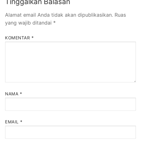
Tinggalkan Balasan
Alamat email Anda tidak akan dipublikasikan.
Ruas
yang wajib ditandai
*
KOMENTAR
*
NAMA
*
EMAIL
*