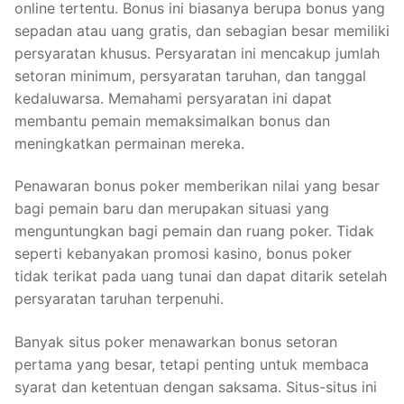
online tertentu. Bonus ini biasanya berupa bonus yang
sepadan atau uang gratis, dan sebagian besar memiliki
persyaratan khusus. Persyaratan ini mencakup jumlah
setoran minimum, persyaratan taruhan, dan tanggal
kedaluwarsa. Memahami persyaratan ini dapat
membantu pemain memaksimalkan bonus dan
meningkatkan permainan mereka.
Penawaran bonus poker memberikan nilai yang besar
bagi pemain baru dan merupakan situasi yang
menguntungkan bagi pemain dan ruang poker. Tidak
seperti kebanyakan promosi kasino, bonus poker
tidak terikat pada uang tunai dan dapat ditarik setelah
persyaratan taruhan terpenuhi.
Banyak situs poker menawarkan bonus setoran
pertama yang besar, tetapi penting untuk membaca
syarat dan ketentuan dengan saksama. Situs-situs ini