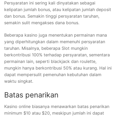
Persyaratan ini sering kali dinyatakan sebagai
kelipatan jumlah bonus, atau kelipatan jumlah deposit
dan bonus. Semakin tinggi persyaratan taruhan,
semakin sulit mengakses dana bonus.
Beberapa kasino juga menentukan permainan mana
yang diperhitungkan dalam memenuhi persyaratan
taruhan. Misalnya, beberapa Slot mungkin
berkontribusi 100% terhadap persyaratan, sementara
permainan lain, seperti blackjack dan roulette,
mungkin hanya berkontribusi 50% atau kurang. Hal ini
dapat mempersulit pemenuhan kebutuhan dalam
waktu singkat.
Batas penarikan
Kasino online biasanya menawarkan batas penarikan
minimum $10 atau $20, meskipun jumlah ini dapat