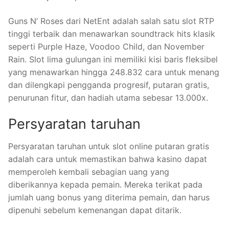
Guns N’ Roses dari NetEnt adalah salah satu slot RTP
tinggi terbaik dan menawarkan soundtrack hits klasik
seperti Purple Haze, Voodoo Child, dan November
Rain. Slot lima gulungan ini memiliki kisi baris fleksibel
yang menawarkan hingga 248.832 cara untuk menang
dan dilengkapi pengganda progresif, putaran gratis,
penurunan fitur, dan hadiah utama sebesar 13.000x.
Persyaratan taruhan
Persyaratan taruhan untuk slot online putaran gratis
adalah cara untuk memastikan bahwa kasino dapat
memperoleh kembali sebagian uang yang
diberikannya kepada pemain. Mereka terikat pada
jumlah uang bonus yang diterima pemain, dan harus
dipenuhi sebelum kemenangan dapat ditarik.