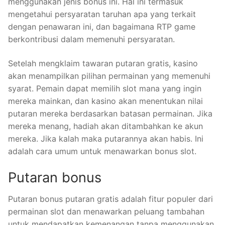
menggunakan jenis bonus ini. Hal ini termasuk
mengetahui persyaratan taruhan apa yang terkait
dengan penawaran ini, dan bagaimana RTP game
berkontribusi dalam memenuhi persyaratan.
Setelah mengklaim tawaran putaran gratis, kasino
akan menampilkan pilihan permainan yang memenuhi
syarat. Pemain dapat memilih slot mana yang ingin
mereka mainkan, dan kasino akan menentukan nilai
putaran mereka berdasarkan batasan permainan. Jika
mereka menang, hadiah akan ditambahkan ke akun
mereka. Jika kalah maka putarannya akan habis. Ini
adalah cara umum untuk menawarkan bonus slot.
Putaran bonus
Putaran bonus putaran gratis adalah fitur populer dari
permainan slot dan menawarkan peluang tambahan
untuk mendapatkan kemenangan tanpa menggunakan