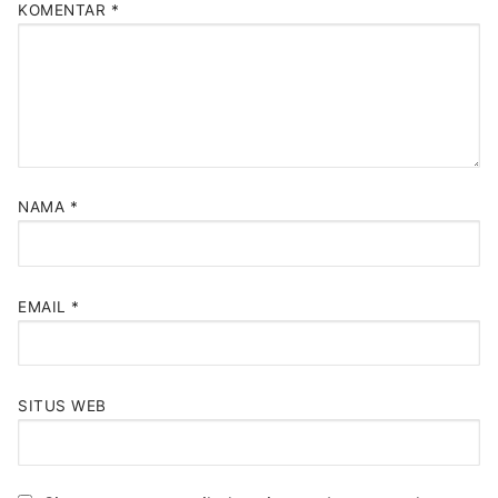
KOMENTAR
*
NAMA
*
EMAIL
*
SITUS WEB