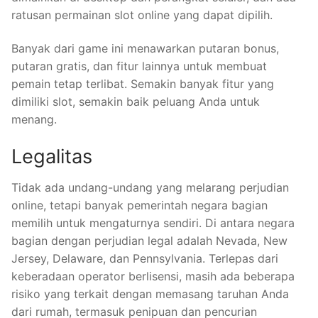
ratusan permainan slot online yang dapat dipilih.
Banyak dari game ini menawarkan putaran bonus,
putaran gratis, dan fitur lainnya untuk membuat
pemain tetap terlibat. Semakin banyak fitur yang
dimiliki slot, semakin baik peluang Anda untuk
menang.
Legalitas
Tidak ada undang-undang yang melarang perjudian
online, tetapi banyak pemerintah negara bagian
memilih untuk mengaturnya sendiri. Di antara negara
bagian dengan perjudian legal adalah Nevada, New
Jersey, Delaware, dan Pennsylvania. Terlepas dari
keberadaan operator berlisensi, masih ada beberapa
risiko yang terkait dengan memasang taruhan Anda
dari rumah, termasuk penipuan dan pencurian