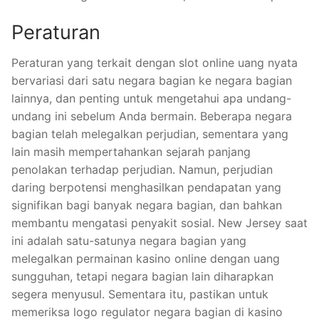
Peraturan
Peraturan yang terkait dengan slot online uang nyata
bervariasi dari satu negara bagian ke negara bagian
lainnya, dan penting untuk mengetahui apa undang-
undang ini sebelum Anda bermain. Beberapa negara
bagian telah melegalkan perjudian, sementara yang
lain masih mempertahankan sejarah panjang
penolakan terhadap perjudian. Namun, perjudian
daring berpotensi menghasilkan pendapatan yang
signifikan bagi banyak negara bagian, dan bahkan
membantu mengatasi penyakit sosial. New Jersey saat
ini adalah satu-satunya negara bagian yang
melegalkan permainan kasino online dengan uang
sungguhan, tetapi negara bagian lain diharapkan
segera menyusul. Sementara itu, pastikan untuk
memeriksa logo regulator negara bagian di kasino