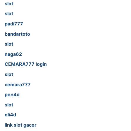
slot
slot
padi777
bandartoto
slot
naga62
CEMARA777 login
slot
cemara777
pen4d
slot
oli4d
link slot gacor