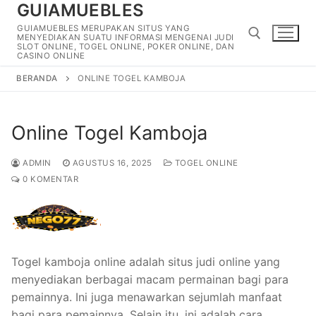
GUIAMUEBLES
Lompat
ke
GUIAMUEBLES MERUPAKAN SITUS YANG
MENYEDIAKAN SUATU INFORMASI MENGENAI JUDI
konten
SLOT ONLINE, TOGEL ONLINE, POKER ONLINE, DAN
CASINO ONLINE
BERANDA
ONLINE TOGEL KAMBOJA
Cari:
Online Togel Kamboja
ADMIN
AGUSTUS 16, 2025
TOGEL ONLINE
0 KOMENTAR
Togel kamboja online adalah situs judi online yang
menyediakan berbagai macam permainan bagi para
pemainnya. Ini juga menawarkan sejumlah manfaat
bagi para pemainnya. Selain itu, ini adalah cara