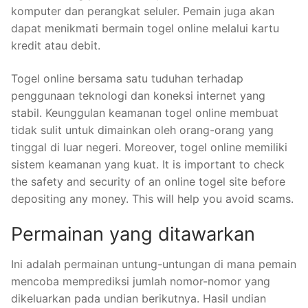
komputer dan perangkat seluler. Pemain juga akan
dapat menikmati bermain togel online melalui kartu
kredit atau debit.
Togel online bersama satu tuduhan terhadap
penggunaan teknologi dan koneksi internet yang
stabil. Keunggulan keamanan togel online membuat
tidak sulit untuk dimainkan oleh orang-orang yang
tinggal di luar negeri. Moreover, togel online memiliki
sistem keamanan yang kuat. It is important to check
the safety and security of an online togel site before
depositing any money. This will help you avoid scams.
Permainan yang ditawarkan
Ini adalah permainan untung-untungan di mana pemain
mencoba memprediksi jumlah nomor-nomor yang
dikeluarkan pada undian berikutnya. Hasil undian