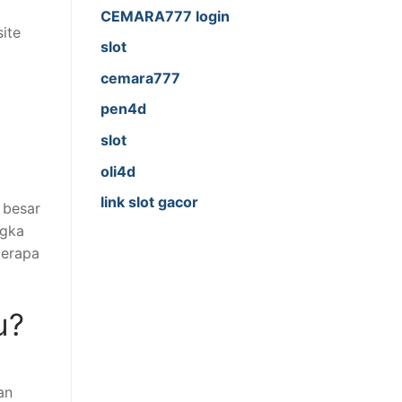
CEMARA777 login
ite
slot
cemara777
pen4d
slot
oli4d
link slot gacor
 besar
ngka
berapa
u?
an