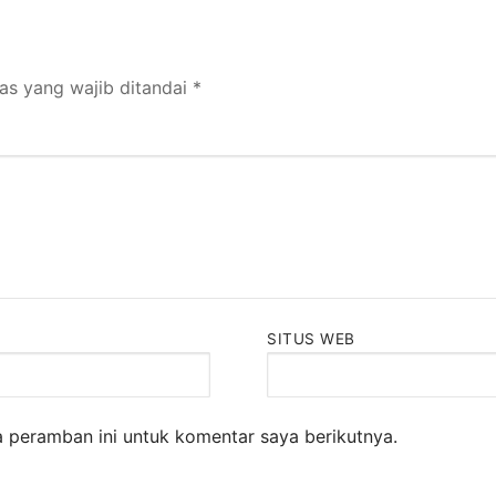
as yang wajib ditandai
*
SITUS WEB
 peramban ini untuk komentar saya berikutnya.