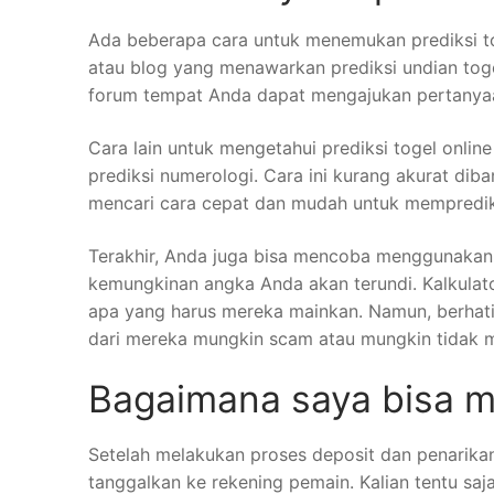
Ada beberapa cara untuk menemukan prediksi to
atau blog yang menawarkan prediksi undian togel
forum tempat Anda dapat mengajukan pertanya
Cara lain untuk mengetahui prediksi togel onl
prediksi numerologi. Cara ini kurang akurat diba
mencari cara cepat dan mudah untuk memprediksi
Terakhir, Anda juga bisa mencoba menggunakan 
kemungkinan angka Anda akan terundi. Kalkulato
apa yang harus mereka mainkan. Namun, berhati-
dari mereka mungkin scam atau mungkin tidak m
Bagaimana saya bisa m
Setelah melakukan proses deposit dan penarikan 
tanggalkan ke rekening pemain. Kalian tentu sa