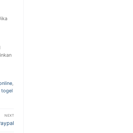
Jika
l
kinkan
online
,
,
togel
NEXT
Paypal